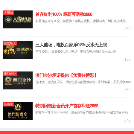
登记机关：北京市市场监督管理局
核准日期：2023-05-26
登记状态：开业
注册资本：18,926.3526万元