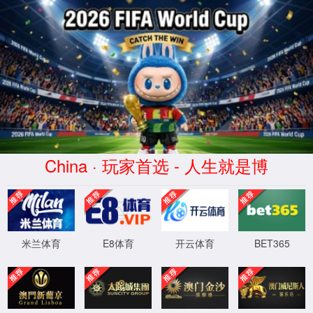
永利皇宫(yl88858·Macau)官方网站-Wynn Palace
资质信息
MENU
您所在的位置：
首页
»
关于永利皇宫官网
» 资质信息
资质信息
发布时间：2023-12-11
名称：yl88858永利皇宫股份有限公司
统一社会信用代码：911100007109270385