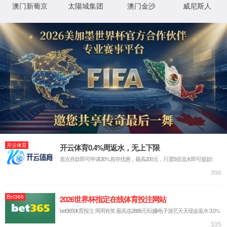
类型：其他股份有限公司（上市）
法定代表人：卢世杰
成立日期：2000-09-06
住所：北京市丰台区南四环西路188号18区23号楼4层
营业期限：2000-09-06至长期
经营范围：磁性材料
、磁器件、稀土、合金材料、化工材
料（危险化学品除外）、电子陶瓷材料、电子器件、机械
电子设备的生产、销售、技术开发、技术转让、技术咨询
和技术服务；有色金属行业新技术、新工艺、新材料、新
产品的开发；开发、委托加工、销售矿山设备、冶金设
备、自动化仪器仪表、信息技术及软件产品；矿山、冶
金、磁材、建材、化工、石油及环保行业的技术开发、技
术转让、技术咨询、技术服务；集成电路设计；进出口业
务。（市场主体依法自主选择经营项目，开展经营活动；
依法须经批准的项目，经相关部门批准后依批准的内容开
展经营活动；不得从事国家和本市产业政策禁止和限制类
项目的经营活动。）